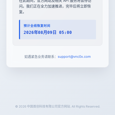
在此期间，官方网站及相关 API 服务将暂停访
问。我们正在全力加速推进，完毕后将立即恢
复。
预计全线恢复时间
2026年08月09日 05:00
如遇紧急业务请联系：
support@vnc0x.com
© 2026 中国首创科技有限公司官方网站. All Rights Reserved.